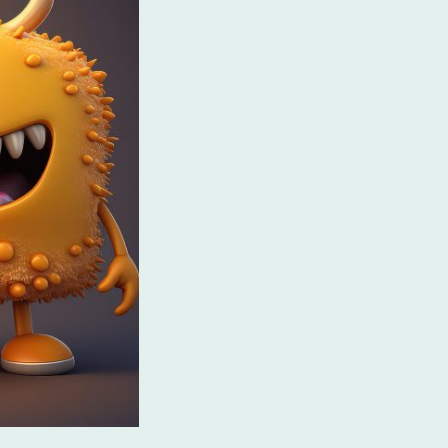
Herzlich Willkommen bei Simone und
uns, euch in unserer Oase für kleine 
dürfen! in unserer Kindertagespfleg
Liebe und Fachkenntnissen neun Kind
Jahren auf ihren ersten Schritt
Unsere Türen s
Montag bis Freitag von 8.00 Uhr b
um eure "kleinen süßen Minimonst
Mit einem selbst gekochten warmen M
Schlafangebot schaffen wir e
Atmosphäre, in der die Kinde
können. Hier wird nicht nur 
spielerisch gelernt, gelacht und d