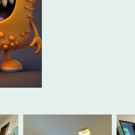
Unsere Türen s
Montag bis Freitag von 8.00 Uhr b
um eure "kleinen süßen Minimonst
Mit einem selbst gekochten warmen M
Schlafangebot schaffen wir e
Atmosphäre, in der die Kinde
können. Hier wird nicht nur 
spielerisch gelernt, gelacht und d