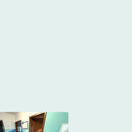
tehen von
is 15.30 Uhr offen,
er" zu empfangen.
ittagessen und einem
ine behagliche
r sich entfalten
betreut, sondern
ie Welt entdeckt.