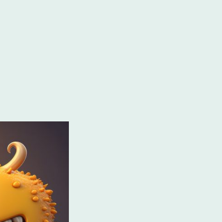
Über uns
Herzlich Willkommen bei Simone und
uns, euch in unserer Oase für kleine 
dürfen! in unserer Kindertagespfleg
Liebe und Fachkenntnissen neun Kind
Jahren auf ihren ersten Schritt