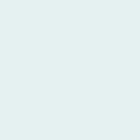
 Tina - wir freuen
Entdecker begrüßen zu
e begleiten wir mit
er im Alter von 1-3
en in die Welt.
tehen von
is 15.30 Uhr offen,
er" zu empfangen.
ittagessen und einem
ine behagliche
r sich entfalten
betreut, sondern
ie Welt entdeckt.