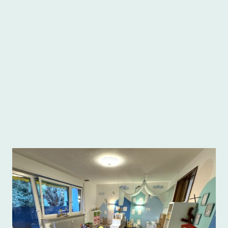
Turnraum um funktioniert wird
Küche, Bad, Toilette und Balkon :-)
Besuchen Sie uns gerne und schauen wie wir
alles kindgerecht gestalten haben. Viele neue
Spielsachen warten zum ausprobieren auf die
Kinder. Auch im Kinderschlafzimmer hat jedes
Kind ein eigenes Bettchen.