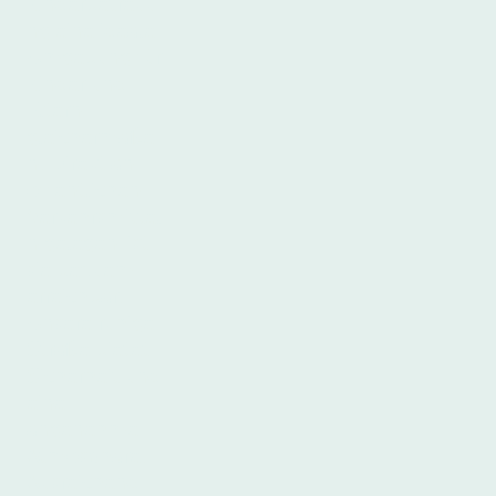
Kinderbetreuu
ng eine ideale
Umgebung für
Kinder und
Eltern
gleichermaße
n. Direkt an
öffentlichen
Verkehrsmittel
n gelegen, ist
sie bequem
erreichbar.
Unsere ruhige
Straße bietet
Sicherheit und
eine
angenehme
Atmosphäre.
Ausreichend