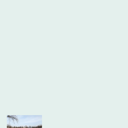
Spaziergänge
n ein und ist
ideal für
Ausflüge mit
den Kindern.
Wir freuen uns
darauf,
regelmäßig
spannende
Ausflüge zu
unternehmen
und unseren
Kindern
unvergessliche
Erlebnisse zu
bieten.