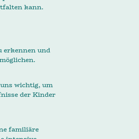
ntfalten kann.
erung:
zu erkennen und
ermöglichen.
n Eltern:
 wichtig, um
fnisse der Kinder
ppen:
familiäre
e intensive