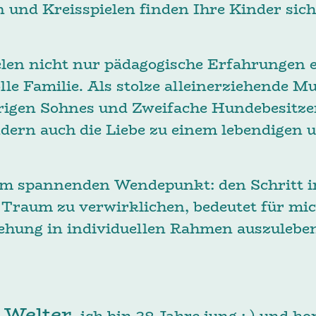
n und Kreisspielen finden Ihre Kinder sic
len nicht nur pädagogische Erfahrungen e
e Familie. Als stolze alleinerziehende Mu
hrigen Sohnes und Zweifache Hundebesitzeri
dern auch die Liebe zu einem lebendigen
em spannenden Wendepunkt: den Schritt in
Traum zu verwirklichen, bedeutet für mi
iehung in individuellen Rahmen auszuleb
 Welter
, ich bin 38 Jahre jung :-) un