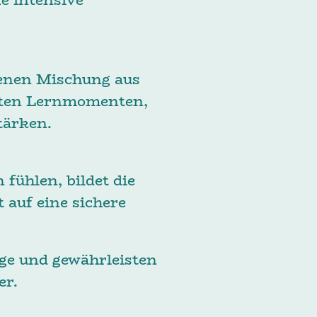
lfalt:
enen Mischung aus
erten Lernmomenten,
tärken.
genheit:
ühlen, bildet die
 auf eine sichere
ge und gewährleisten
er.