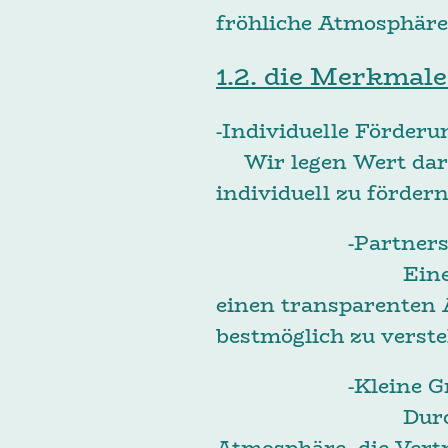
fröhliche Atmosphäre,
1.2. die Merkmale
-Indiv
Wir legen Wert darau
individuell zu förde
-Pa
Eine enge Zusamm
einen transparenten 
bestmöglich zu verst
-K
Durch bewusst kl
Atmosphäre, die Vert