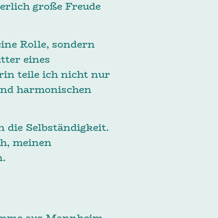
herlich große Freude
ine Rolle, sondern
tter eines
n teile ich nicht nur
 und harmonischen
 die Selbständigkeit.
ch, meinen
en.
d komme aus Mannheim.